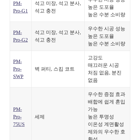
PM-
석고 미장, 석고 분사,
높은 도포율
Pro-G1
석고 충전
높은 수분 소비량
우수한 시공 성능
PM-
석고 미장, 석고 분사,
높은 도포율
Pro-G2
석고 충전
높은 수분 소비량
고강도
PM-
매끄러운 시공
Pro-
벽 퍼티, 스킴 코트
처짐 없음, 분진
SWP
없음
우수한 증점 효과
배합에 쉽게 혼입
PM-
가능
Pro-
세제
높은 투명성
75US
이온성 계면활성
제와의 우수한 호
환성