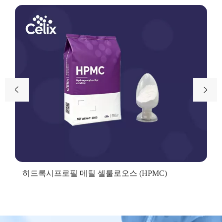


히드록시프로필 메틸 셀룰로오스 (HPMC)