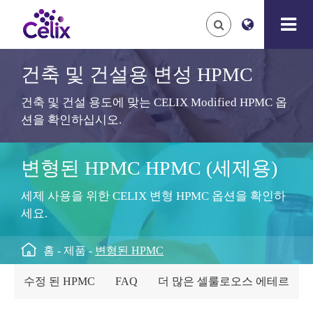
건축 및 건설용 변성 HPMC
건축 및 건설 용도에 맞는 CELIX Modified HPMC 옵
션을 확인하십시오.
변형된 HPMC HPMC (세제용)
세제 사용을 위한 CELIX 변형 HPMC 옵션을 확인하
세요.

홈
제품
변형된 HPMC
수정 된 HPMC
FAQ
더 많은 셀룰로오스 에테르