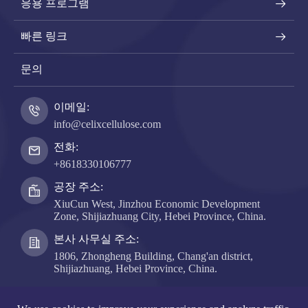
응용 프로그램
빠른 링크
문의
이메일:
info@celixcellulose.com
전화:
+8618330106777
공장 주소:
XiuCun West, Jinzhou Economic Development
Zone, Shijiazhuang City, Hebei Province, China.
본사 사무실 주소:
1806, Zhongheng Building, Chang'an district,
Shijiazhuang, Hebei Province, China.
저작권 ©
Hebei Celix Cellulose Co., Ltd.
모든 권리 보