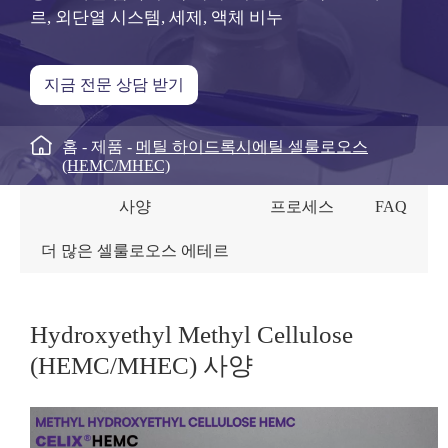
르,
외단열 시스템,
세제, 액체 비누
지금 전문 상담 받기

홈
제품
메틸 하이드록시에틸 셀룰로오스
(HEMC/MHEC)
사양
프로세스
FAQ
더 많은 셀룰로오스 에테르
Hydroxyethyl Methyl Cellulose
(HEMC/MHEC) 사양