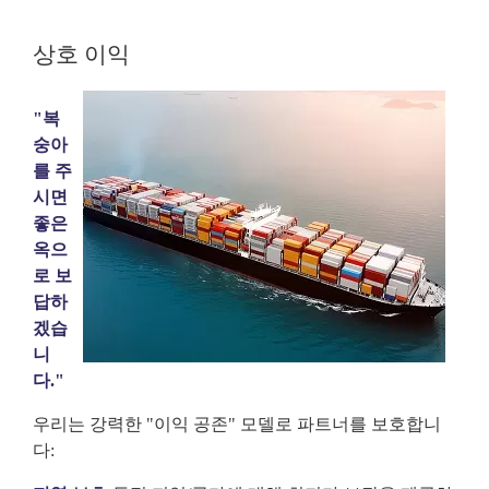
상호 이익
"복
숭아
를 주
시면
좋은
옥으
로 보
답하
겠습
니
다."
우리는 강력한 "이익 공존" 모델로 파트너를 보호합니
다: