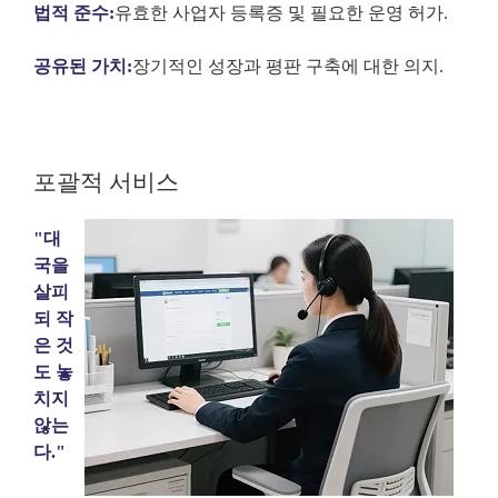
법적 준수:
유효한 사업자 등록증 및 필요한 운영 허가.
공유된 가치:
장기적인 성장과 평판 구축에 대한 의지.
포괄적 서비스
"대
국을
살피
되 작
은 것
도 놓
치지
않는
다."